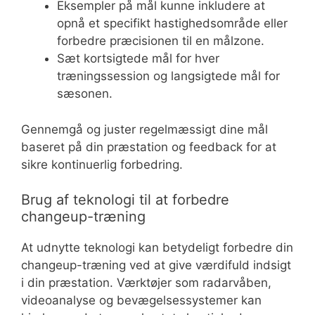
Eksempler på mål kunne inkludere at
opnå et specifikt hastighedsområde eller
forbedre præcisionen til en målzone.
Sæt kortsigtede mål for hver
træningssession og langsigtede mål for
sæsonen.
Gennemgå og juster regelmæssigt dine mål
baseret på din præstation og feedback for at
sikre kontinuerlig forbedring.
Brug af teknologi til at forbedre
changeup-træning
At udnytte teknologi kan betydeligt forbedre din
changeup-træning ved at give værdifuld indsigt
i din præstation. Værktøjer som radarvåben,
videoanalyse og bevægelsessystemer kan