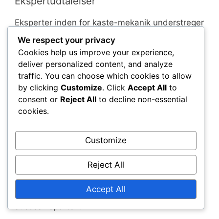
Ekspertudtalelser
Eksperter inden for kaste-mekanik understreger
vigtigheden af changeup’en som et strategisk
We respect your privacy
værktøj. Trænere anbefaler ofte, at kastere
Cookies help us improve your experience,
prioriterer at mestre dette kast sammen med
deliver personalized content, and analyze
deres fastball for at forbedre deres samlede
traffic. You can choose which cookies to allow
effektivitet. Mange mener, at en stærk
by clicking
Customize
. Click
Accept All
to
changeup kan være forskellen mellem en god
consent or
Reject All
to decline non-essential
kaster og en stor.
cookies.
Desuden fremhæver kasteanalytikere ofte
Customize
changeup’ens rolle i moderne baseball og
bemærker, at dens effektivitet kan være en
Reject All
nøglefaktor i en kasters evne til at tilpasse sig
slagmænd på forskellige niveauer. Denne
Accept All
tilpasningsevne er essentiel for langsigtet
succes i sporten.