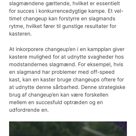
slagmændene gættende, hvilket er essentielt
for succes i konkurrencedygtige kampe. Et vel-
timet changeup kan forstyrre en slagmands
rytme, hvilket fører til gunstige resultater for
kasteren.
At inkorporere changeup’en i en kampplan giver
kastere mulighed for at udnytte svagheder hos
modstandernes slagmænd. For eksempel, hvis
en slagmand har problemer med off-speed
kast, kan en kaster bruge changeups oftere for
at udnytte denne sårbarhed. Denne strategiske
brug af changeup’en kan være forskellen
mellem en succesfuld optræden og en
udfordrende en.