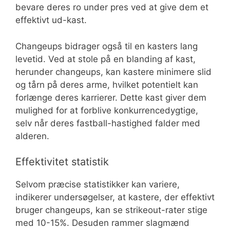
bevare deres ro under pres ved at give dem et
effektivt ud-kast.
Changeups bidrager også til en kasters lang
levetid. Ved at stole på en blanding af kast,
herunder changeups, kan kastere minimere slid
og tårn på deres arme, hvilket potentielt kan
forlænge deres karrierer. Dette kast giver dem
mulighed for at forblive konkurrencedygtige,
selv når deres fastball-hastighed falder med
alderen.
Effektivitet statistik
Selvom præcise statistikker kan variere,
indikerer undersøgelser, at kastere, der effektivt
bruger changeups, kan se strikeout-rater stige
med 10-15%. Desuden rammer slagmænd