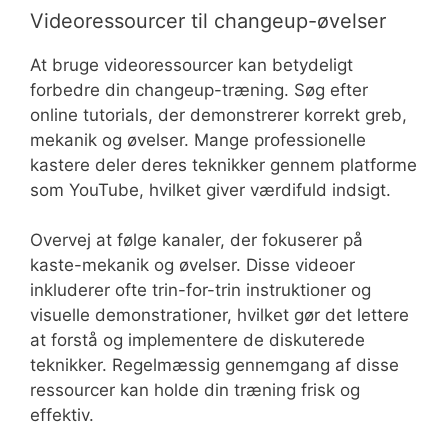
Videoressourcer til changeup-øvelser
At bruge videoressourcer kan betydeligt
forbedre din changeup-træning. Søg efter
online tutorials, der demonstrerer korrekt greb,
mekanik og øvelser. Mange professionelle
kastere deler deres teknikker gennem platforme
som YouTube, hvilket giver værdifuld indsigt.
Overvej at følge kanaler, der fokuserer på
kaste-mekanik og øvelser. Disse videoer
inkluderer ofte trin-for-trin instruktioner og
visuelle demonstrationer, hvilket gør det lettere
at forstå og implementere de diskuterede
teknikker. Regelmæssig gennemgang af disse
ressourcer kan holde din træning frisk og
effektiv.