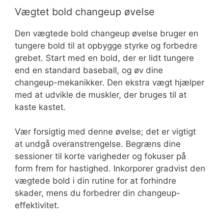
Vægtet bold changeup øvelse
Den vægtede bold changeup øvelse bruger en
tungere bold til at opbygge styrke og forbedre
grebet. Start med en bold, der er lidt tungere
end en standard baseball, og øv dine
changeup-mekanikker. Den ekstra vægt hjælper
med at udvikle de muskler, der bruges til at
kaste kastet.
Vær forsigtig med denne øvelse; det er vigtigt
at undgå overanstrengelse. Begræns dine
sessioner til korte varigheder og fokuser på
form frem for hastighed. Inkorporer gradvist den
vægtede bold i din rutine for at forhindre
skader, mens du forbedrer din changeup-
effektivitet.