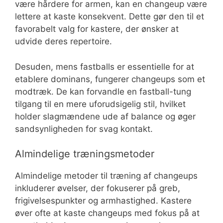
være hårdere for armen, kan en changeup være
lettere at kaste konsekvent. Dette gør den til et
favorabelt valg for kastere, der ønsker at
udvide deres repertoire.
Desuden, mens fastballs er essentielle for at
etablere dominans, fungerer changeups som et
modtræk. De kan forvandle en fastball-tung
tilgang til en mere uforudsigelig stil, hvilket
holder slagmændene ude af balance og øger
sandsynligheden for svag kontakt.
Almindelige træningsmetoder
Almindelige metoder til træning af changeups
inkluderer øvelser, der fokuserer på greb,
frigivelsespunkter og armhastighed. Kastere
øver ofte at kaste changeups med fokus på at