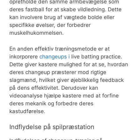
opretholde den samme armbevægelse som
deres fastball for at skabe vildledning. Dette
kan involvere brug af vægtede bolde eller
specifikke øvelser, der forbedrer
muskelhukommelsen.
En anden effektiv træningsmetode er at
inkorporere
changeups i
live batting practice.
Dette giver kastere mulighed for at se, hvordan
deres changeup præsterer mod rigtige
slagmænd, hvilket giver øjeblikkelig feedback
på dens effektivitet. Derudover kan
videoanalyse hjælpe kastere med at forfine
deres mekanik og forbedre deres
kastudførelse.
Indflydelse på spilpræstation