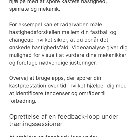
hjælpe med at spore kastets hastighed,
spinrate og mekanik.
For eksempel kan et radarvåben måle
hastighedsforskellen mellem din fastball og
changeup, hvilket sikrer, at du opnår det
ønskede hastighedsfald. Videoanalyse giver dig
mulighed for visuelt at vurdere dine mekanikker
og foretage nødvendige justeringer.
Overvej at bruge apps, der sporer din
kastpræstation over tid, hvilket hjælper dig med
at identificere tendenser og områder til
forbedring.
Oprettelse af en feedback-loop under
træningssessioner