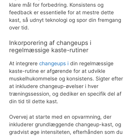
klare mål for forbedring. Konsistens og
feedback er essentielle for at mestre dette
kast, så udnyt teknologi og spor din fremgang
over tid.
Inkorporering af changeups i
regelmæssige kaste-rutiner
At integrere
changeups i
din regelmæssige
kaste-rutine er afgørende for at udvikle
muskelhukommelse og konsistens. Sigter efter
at inkludere changeup-øvelser i hver
træningssession, og dediker en specifik del af
din tid til dette kast.
Overvej at starte med en opvarmning, der
inkluderer grundlæggende changeup-kast, og
gradvist øge intensiteten, efterhånden som du