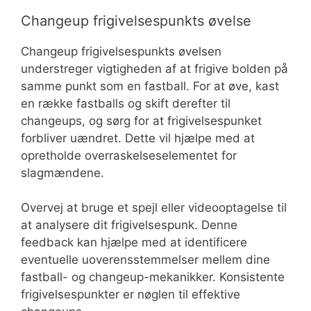
Changeup frigivelsespunkts øvelse
Changeup frigivelsespunkts øvelsen
understreger vigtigheden af at frigive bolden på
samme punkt som en fastball. For at øve, kast
en række fastballs og skift derefter til
changeups, og sørg for at frigivelsespunket
forbliver uændret. Dette vil hjælpe med at
opretholde overraskelseselementet for
slagmændene.
Overvej at bruge et spejl eller videooptagelse til
at analysere dit frigivelsespunk. Denne
feedback kan hjælpe med at identificere
eventuelle uoverensstemmelser mellem dine
fastball- og changeup-mekanikker. Konsistente
frigivelsespunkter er nøglen til effektive