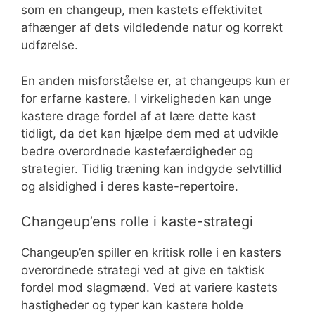
som en changeup, men kastets effektivitet
afhænger af dets vildledende natur og korrekt
udførelse.
En anden misforståelse er, at changeups kun er
for erfarne kastere. I virkeligheden kan unge
kastere drage fordel af at lære dette kast
tidligt, da det kan hjælpe dem med at udvikle
bedre overordnede kastefærdigheder og
strategier. Tidlig træning kan indgyde selvtillid
og alsidighed i deres kaste-repertoire.
Changeup’ens rolle i kaste-strategi
Changeup’en spiller en kritisk rolle i en kasters
overordnede strategi ved at give en taktisk
fordel mod slagmænd. Ved at variere kastets
hastigheder og typer kan kastere holde