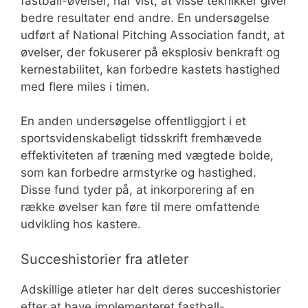
fastball-øvelser, har vist, at visse teknikker giver
bedre resultater end andre. En undersøgelse
udført af National Pitching Association fandt, at
øvelser, der fokuserer på eksplosiv benkraft og
kernestabilitet, kan forbedre kastets hastighed
med flere miles i timen.
En anden undersøgelse offentliggjort i et
sportsvidenskabeligt tidsskrift fremhævede
effektiviteten af træning med vægtede bolde,
som kan forbedre armstyrke og hastighed.
Disse fund tyder på, at inkorporering af en
række øvelser kan føre til mere omfattende
udvikling hos kastere.
Succeshistorier fra atleter
Adskillige atleter har delt deres succeshistorier
efter at have implementeret fastball-