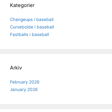
Kategorier
Changeups i baseball
Curvebolde i baseball
Fastballs i baseball
Arkiv
February 2026
January 2026