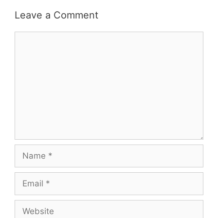
Leave a Comment
Comment
Name
Email
Website