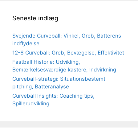
Seneste indlæg
Svejende Curveball: Vinkel, Greb, Batterens
indflydelse
12-6 Curveball: Greb, Bevægelse, Effektivitet
Fastball Historie: Udvikling,
Bemærkelsesværdige kastere, Indvirkning
Curveball-strategi: Situationsbestemt
pitching, Batteranalyse
Curveball Insights: Coaching tips,
Spillerudvikling