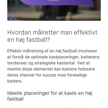
Hvordan målretter man effektivt
en høj fastball?
Effektiv målretning af en høj fastball involverer
at forstå de optimale kastplaceringer, batterens
tendenser og strategiske kastantal. Ved at
mestre disse elementer kan kastere forbedre
deres chancer for succes mod forskellige
batters.
Ideelle placeringer for at kaste en høj
fastball