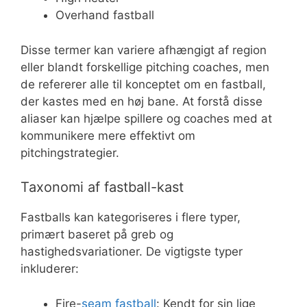
Overhand fastball
Disse termer kan variere afhængigt af region
eller blandt forskellige pitching coaches, men
de refererer alle til konceptet om en fastball,
der kastes med en høj bane. At forstå disse
aliaser kan hjælpe spillere og coaches med at
kommunikere mere effektivt om
pitchingstrategier.
Taxonomi af fastball-kast
Fastballs kan kategoriseres i flere typer,
primært baseret på greb og
hastighedsvariationer. De vigtigste typer
inkluderer:
Fire-
seam fastball
: Kendt for sin lige