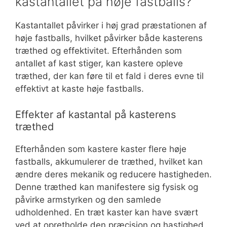
kastantallet på høje fastballs?
Kastantallet påvirker i høj grad præstationen af
høje fastballs, hvilket påvirker både kasterens
træthed og effektivitet. Efterhånden som
antallet af kast stiger, kan kastere opleve
træthed, der kan føre til et fald i deres evne til
effektivt at kaste høje fastballs.
Effekter af kastantal på kasterens
træthed
Efterhånden som kastere kaster flere høje
fastballs, akkumulerer de træthed, hvilket kan
ændre deres mekanik og reducere hastigheden.
Denne træthed kan manifestere sig fysisk og
påvirke armstyrken og den samlede
udholdenhed. En træt kaster kan have svært
ved at opretholde den præcision og hastighed,