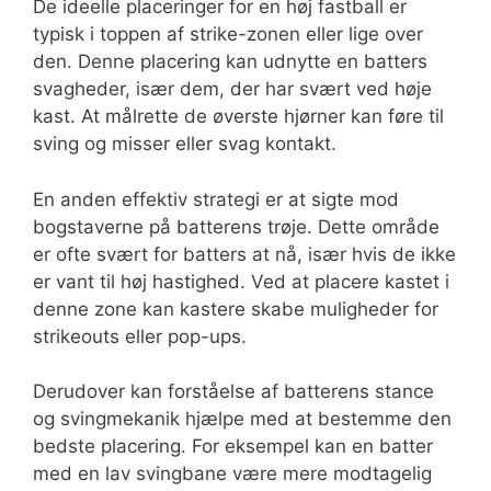
De ideelle placeringer for en høj fastball er
typisk i toppen af strike-zonen eller lige over
den. Denne placering kan udnytte en batters
svagheder, især dem, der har svært ved høje
kast. At målrette de øverste hjørner kan føre til
sving og misser eller svag kontakt.
En anden effektiv strategi er at sigte mod
bogstaverne på batterens trøje. Dette område
er ofte svært for batters at nå, især hvis de ikke
er vant til høj hastighed. Ved at placere kastet i
denne zone kan kastere skabe muligheder for
strikeouts eller pop-ups.
Derudover kan forståelse af batterens stance
og svingmekanik hjælpe med at bestemme den
bedste placering. For eksempel kan en batter
med en lav svingbane være mere modtagelig