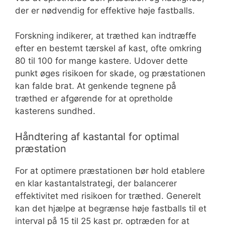
der er nødvendig for effektive høje fastballs.
Forskning indikerer, at træthed kan indtræffe
efter en bestemt tærskel af kast, ofte omkring
80 til 100 for mange kastere. Udover dette
punkt øges risikoen for skade, og præstationen
kan falde brat. At genkende tegnene på
træthed er afgørende for at opretholde
kasterens sundhed.
Håndtering af kastantal for optimal
præstation
For at optimere præstationen bør hold etablere
en klar kastantalstrategi, der balancerer
effektivitet med risikoen for træthed. Generelt
kan det hjælpe at begrænse høje fastballs til et
interval på 15 til 25 kast pr. optræden for at