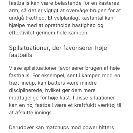
fastballs kan være belastende for en kasteres
arm, så det er vigtigt at overvåge brugen for at
undgå træthed. Et velplanlagt kastantal kan
hjælpe med at opretholde hastighed og
effektivitet gennem hele kampen.
Spilsituationer, der favoriserer høje
fastballs
Visse spilsituationer favoriserer brugen af høje
fastballs. For eksempel, sent i kampen mod en
træt lineup, kan batters være mindre
disciplinerede, hvilket gør dem mere
modtagelige for høje kast. I disse situationer
kan en høj fastball være et kraftfuldt værktøj til
at afslutte innings.
Derudover kan matchups mod power hitters