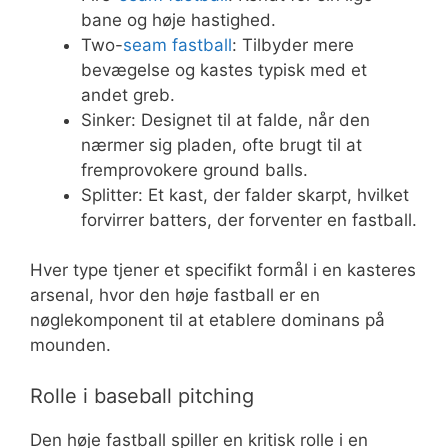
bane og høje hastighed.
Two-
seam fastball
: Tilbyder mere
bevægelse og kastes typisk med et
andet greb.
Sinker: Designet til at falde, når den
nærmer sig pladen, ofte brugt til at
fremprovokere ground balls.
Splitter: Et kast, der falder skarpt, hvilket
forvirrer batters, der forventer en fastball.
Hver type tjener et specifikt formål i en kasteres
arsenal, hvor den høje fastball er en
nøglekomponent til at etablere dominans på
mounden.
Rolle i baseball pitching
Den høje fastball spiller en kritisk rolle i en