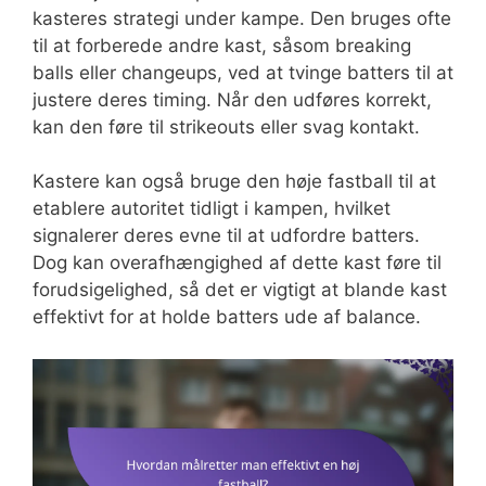
kasteres strategi under kampe. Den bruges ofte
til at forberede andre kast, såsom breaking
balls eller changeups, ved at tvinge batters til at
justere deres timing. Når den udføres korrekt,
kan den føre til strikeouts eller svag kontakt.
Kastere kan også bruge den høje fastball til at
etablere autoritet tidligt i kampen, hvilket
signalerer deres evne til at udfordre batters.
Dog kan overafhængighed af dette kast føre til
forudsigelighed, så det er vigtigt at blande kast
effektivt for at holde batters ude af balance.